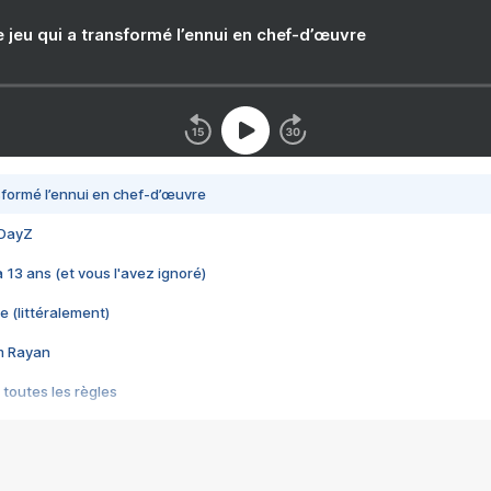
e jeu qui a transformé l’ennui en chef-d’œuvre
nsformé l’ennui en chef-d’œuvre
 DayZ
 a 13 ans (et vous l'avez ignoré)
e (littéralement)
im Rayan
 toutes les règles
s les jeux vidéo
us choquant de Rockstar ? - Le scandale BULLY