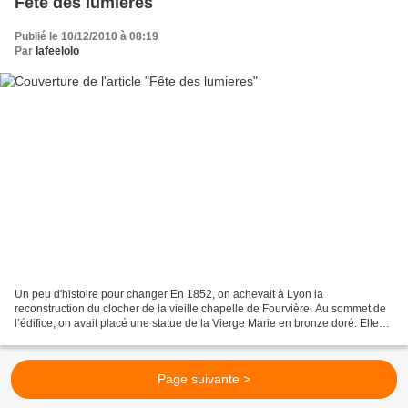
Fête des lumieres
Publié le 10/12/2010 à 08:19
Par
lafeelolo
Un peu d'histoire pour changer En 1852, on achevait à Lyon la
reconstruction du clocher de la vieille chapelle de Fourvière. Au sommet de
l’édifice, on avait placé une statue de la Vierge Marie en bronze doré. Elle
devait être inaugurée le 8 septembre,...
Page suivante >