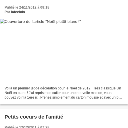
Publié le 24/11/2012 à 08:18
Par
lafeelolo
Voilà un premier jet de décoration pour le Noël de 2012 ! Très classique Un
Noël en blanc ! J'ai repris mon cutter pour une nouvelle maison, vous
pouvez voir la 1ere ici. Prenez simplement du carton mousse et avec un bon
cutter, une lame neuve, faites...
Petits coeurs de l'amitié
Publié le 12/12/2011 à 07:28