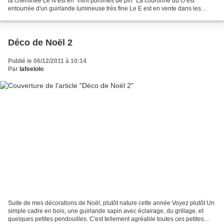
la cheminée Le N est en "mini pommes de pin" La couronne du O est
entourrée d'un guirlande lumineuse très fine Le E est en vente dans les
magasins de bricolage Le N est réalisé...
Déco de Noël 2
Publié le 06/12/2011 à 10:14
Par
lafeelolo
Suite de mes décorations de Noël, plutôt nature cette année Voyez plutôt Un
simple cadre en bois, une guirlande sapin avec éclairage, du grillage, et
quelques petites pendouilles. C'est tellement agréable toutes ces petites