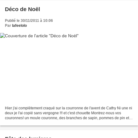
Déco de Noël
Publié le 30/11/2011 à 10:06
Par
lafeelolo
Hier j'ai complètement craqué sur la courronne de l'avent de Cathy Ni une ni
deux je l'ai copié sans vergogne !!! et c'est chouette Montrez-nous vos
couronnes! un moule couronne, des branches de sapin, pommes de pin et
de jolies petites étiquettes agrémentées...