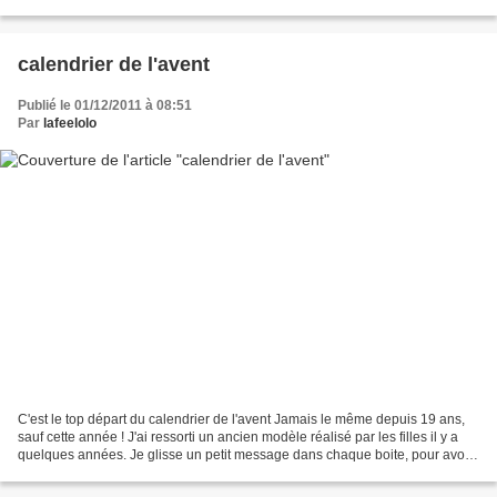
lumières, bougies.....
calendrier de l'avent
Publié le 01/12/2011 à 08:51
Par
lafeelolo
C'est le top départ du calendrier de l'avent Jamais le même depuis 19 ans,
sauf cette année ! J'ai ressorti un ancien modèle réalisé par les filles il y a
quelques années. Je glisse un petit message dans chaque boite, pour avoir
soit un petit cadeau,...